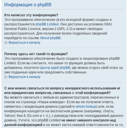
Информация о phpBB
Кто написал эту конференцию?
Это программное обеспечение (в его исходной форме) создано и
распространяется
phpBB Limited
. Оно доступно на условиях GNU
General Public Licence, версии 2 (GPL-2.0) и может свободно
распространяться. Для получения более подробных сведений
перейдите по ссылке
About phpBB
.
Вернуться к началу
Почему здесь нет такой-то функции?
Это программное обеспечение было создано и лицензировано phpBB
Limited. Если вы считаете, что какая-то функция должна быть
добавлена, посетите
Центр идей phpBB
, где можно отдать свой голос за
уже поданные идеи или предложить собственные.
Вернуться к началу
С кем можно связаться по вопросу некорректного использования и/
или юридических вопросов, связанных с этой конференцией?
Вы можете связаться с любым из администраторов, перечисленных в
списке на странице «Наша команда». Если вы не получили ответа,
свяжитесь с владельцем домена (сделайте
whois lookup
) или, если
конференция находится на бесплатном домене (например, chat.ru,
Yahoo!, free.fr, f2s.com и т. п.), с руководством или техподдержкой данного
домена. Учтите, что phpBB Limited
не имеет никакого контроля над
данной конференцией
и не может нести никакой ответственности за то,