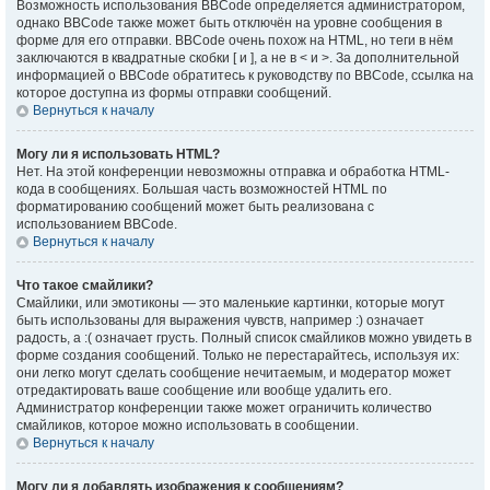
Возможность использования BBCode определяется администратором,
однако BBCode также может быть отключён на уровне сообщения в
форме для его отправки. BBCode очень похож на HTML, но теги в нём
заключаются в квадратные скобки [ и ], а не в < и >. За дополнительной
информацией о BBCode обратитесь к руководству по BBCode, ссылка на
которое доступна из формы отправки сообщений.
Вернуться к началу
Могу ли я использовать HTML?
Нет. На этой конференции невозможны отправка и обработка HTML-
кода в сообщениях. Большая часть возможностей HTML по
форматированию сообщений может быть реализована с
использованием BBCode.
Вернуться к началу
Что такое смайлики?
Смайлики, или эмотиконы — это маленькие картинки, которые могут
быть использованы для выражения чувств, например :) означает
радость, а :( означает грусть. Полный список смайликов можно увидеть в
форме создания сообщений. Только не перестарайтесь, используя их:
они легко могут сделать сообщение нечитаемым, и модератор может
отредактировать ваше сообщение или вообще удалить его.
Администратор конференции также может ограничить количество
смайликов, которое можно использовать в сообщении.
Вернуться к началу
Могу ли я добавлять изображения к сообщениям?