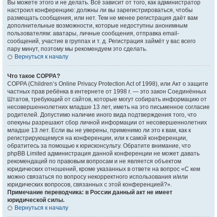
Вы можете этого и не делать. Всё зависит от того, как администратор
настроил конференцию: должны ли вы зарегистрироваться, чтобы
размещать сообщения, или нет. Тем не менее регистрация даёт вам
дополнительные возможности, которые недоступны анонимным
пользователям: аватары, личные сообщения, отправка email-
сообщений, участие в группах и т. д. Регистрация займёт у вас всего
пару минут, поэтому мы рекомендуем это сделать.
Вернуться к началу
Что такое COPPA?
COPPA (Children’s Online Privacy Protection Act of 1998), или Акт о защите
частных прав ребёнка в интернете от 1998 г. — это закон Соединённых
Штатов, требующий от сайтов, которые могут собирать информацию от
несовершеннолетних младше 13 лет, иметь на это письменное согласие
родителей. Допустимо наличие иного вида подтверждения того, что
опекуны разрешают сбор личной информации от несовершеннолетних
младше 13 лет. Если вы не уверены, применимо ли это к вам, как к
регистрирующемуся на конференции, или к самой конференции,
обратитесь за помощью к юрисконсульту. Обратите внимание, что
phpBB Limited администрация данной конференции не может давать
рекомендаций по правовым вопросам и не является объектом
юридических отношений, кроме указанных в ответе на вопрос «С кем
можно связаться по вопросу некорректного использования и/или
юридических вопросов, связанных с этой конференцией?».
Примечание переводчика: в России данный акт не имеет
юридической силы.
Вернуться к началу