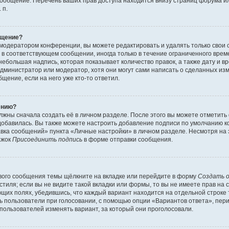
сообщение. Перечень ваших прав доступа находится внизу страниц форума и
 п.
бщение?
 модератором конференции, вы можете редактировать и удалять только свои
в соответствующем сообщении, иногда только в течение ограниченного време
небольшая надпись, которая показывает количество правок, а также дату и вр
дминистратор или модератор, хотя они могут сами написать о сделанных изм
щение, если на него уже кто-то ответил.
ению?
лжны сначала создать её в личном разделе. После этого вы можете отметит
добавилась. Вы также можете настроить добавление подписи по умолчанию к
ка сообщений» пункта «Личные настройки» в личном разделе. Несмотря на 
ажок
Присоединить подпись
в форме отправки сообщения.
вого сообщения темы щёлкните на вкладке или перейдите в форму
Создать 
тиля; если вы не видите такой вкладки или формы, то вы не имеете прав на с
щих полях, убедившись, что каждый вариант находится на отдельной строке 
ь пользователи при голосовании, с помощью опции «Вариантов ответа», пери
пользователей изменять вариант, за который они проголосовали.