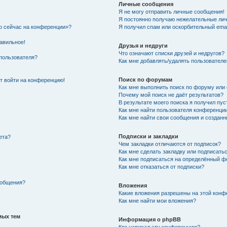
Личные сообщения
Я не могу отправить личные сообщения!
Я постоянно получаю нежелательные ли
то сейчас на конференции»?
Я получил спам или оскорбительный email
равильное!
Друзья и недруги
Что означают списки друзей и недругов?
пользователя?
Как мне добавлять/удалять пользователе
Поиск по форумам
ют войти на конференцию!
Как мне выполнить поиск по форуму ил
Почему мой поиск не даёт результатов?
В результате моего поиска я получил пус
Как мне найти пользователя конференци
Как мне найти свои сообщения и создан
Подписки и закладки
ета?
Чем закладки отличаются от подписок?
Как мне сделать закладку или подписать
Как мне подписаться на определённый 
Как мне отказаться от подписки?
ообщения?
Вложения
Какие вложения разрешены на этой конф
Как мне найти мои вложения?
мых тем
Информация о phpBB