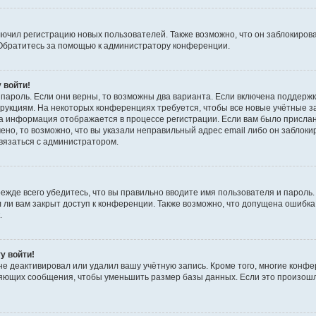
чил регистрацию новых пользователей. Также возможно, что он заблокирова
 Обратитесь за помощью к администратору конференции.
 войти!
пароль. Если они верны, то возможны два варианта. Если включена поддержк
трукциям. На некоторых конференциях требуется, чтобы все новые учётные 
та информация отображается в процессе регистрации. Если вам было присла
ено, то возможно, что вы указали неправильный адрес email либо он заблоки
связаться с администратором.
ежде всего убедитесь, что вы правильно вводите имя пользователя и пароль
 ли вам закрыт доступ к конференции. Также возможно, что допущена ошибка
.
у войти!
не деактивировал или удалил вашу учётную запись. Кроме того, многие конф
яющих сообщения, чтобы уменьшить размер базы данных. Если это произошл