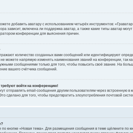
ожете добавить аватару с использованием четырёх инструментов: «Граватар
ра зависит, включена ли поддержка аватар, а также какие типы аватар могут
стратором конференции для выяснения причин.
?
тражают количество созданных вами сообщений или идентифицируют опред
не можете напрямую изменять наименования званий на конференции, так ка
жными сообщениями только для того, чтобы повысить своё звание. На боль
ение вашего счётчика сообщений.
я требуют войти на конференцию!
гут отправлять email-сообщения другим пользователям через встроенную в 
Это сделано для того, чтобы предотвратить злоупотребления почтовой сис
е?
 по кнопке «Новая тема». Для размещения сообщения в теме щёлкните по кн