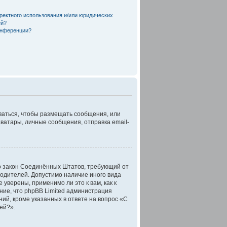
ректного использования и/или юридических
ей?
онференции?
оваться, чтобы размещать сообщения, или
ватары, личные сообщения, отправка email-
 это закон Соединённых Штатов, требующий от
родителей. Допустимо наличие иного вида
верены, применимо ли это к вам, как к
ние, что phpBB Limited администрация
й, кроме указанных в ответе на вопрос «С
ей?».