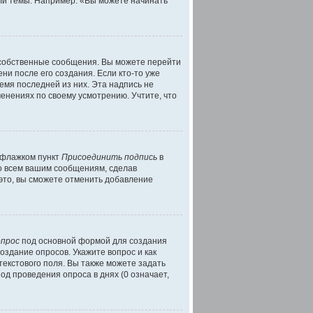
ли темы. Например: «Вы можете начинать
 собственные сообщения. Вы можете перейти
ни после его создания. Если кто-то уже
емя последней из них. Эта надпись не
енениях по своему усмотрению. Учтите, что
ь флажком пункт
Присоединить подпись
в
о всем вашим сообщениям, сделав
это, вы сможете отменить добавление
опрос
под основной формой для создания
оздание опросов. Укажите вопрос и как
текстового поля. Вы также можете задать
од проведения опроса в днях (0 означает,