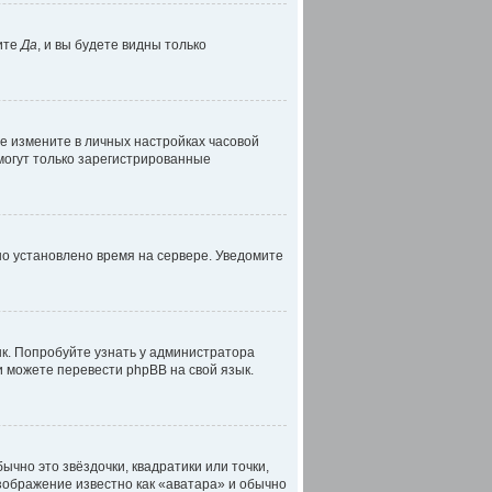
ите
Да
, и вы будете видны только
ае измените в личных настройках часовой
, могут только зарегистрированные
но установлено время на сервере. Уведомите
к. Попробуйте узнать у администратора
и можете перевести phpBB на свой язык.
ычно это звёздочки, квадратики или точки,
изображение известно как «аватара» и обычно