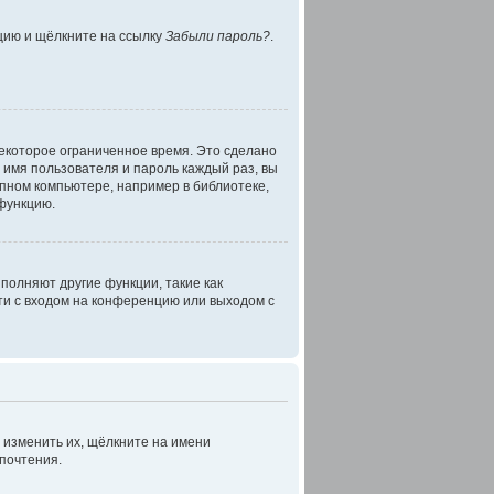
нцию и щёлкните на ссылку
Забыли пароль?
.
некоторое ограниченное время. Это сделано
ь имя пользователя и пароль каждый раз, вы
пном компьютере, например в библиотеке,
 функцию.
полняют другие функции, такие как
и с входом на конференцию или выходом с
 изменить их, щёлкните на имени
дпочтения.