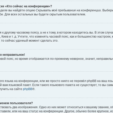
ске «Кто сейчас на конференции»?
азделе вы найдёте опцию
Скрывать моё пребывание на конференции
. Выбер
е. Для всех остальных вы будете скрытым пользователем.
 другому часовому поясу, а не к тому, в котором находитесь вы. В этом случ
, Киев и т. д. Учтите, что изменять часовой пояс, как и большинство настроек
 то сейчас удачный момент сделать это.
но неправильное!
овой пояс, но время отображается по-прежнему неверное, значит, неправиль
го языка на конференции, или же просто никто не перевёл phpBB на ваш язы
 вам языковой пакет. Если такого языкового пакета не существует, то вы сам
учить на сайте
phpBB
®.
именем пользователя?
твовать два изображения. Одно из них может относиться к вашему званию, об
тавили, или на ваш статус на конференции. Другое, обычно более крупное, 