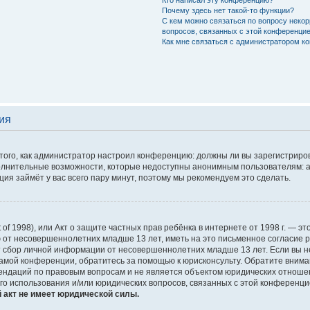
Кто написал эту конференцию?
Почему здесь нет такой-то функции?
С кем можно связаться по вопросу некор
вопросов, связанных с этой конференци
Как мне связаться с администратором к
ия
т того, как администратор настроил конференцию: должны ли вы зарегистрир
полнительные возможности, которые недоступны анонимным пользователям: а
ация займёт у вас всего пару минут, поэтому мы рекомендуем это сделать.
Act of 1998), или Акт о защите частных прав ребёнка в интернете от 1998 г. —
 от несовершеннолетних младше 13 лет, иметь на это письменное согласие 
 сбор личной информации от несовершеннолетних младше 13 лет. Если вы не у
амой конференции, обратитесь за помощью к юрисконсульту. Обратите внима
ндаций по правовым вопросам и не является объектом юридических отношени
го использования и/или юридических вопросов, связанных с этой конференци
 акт не имеет юридической силы.