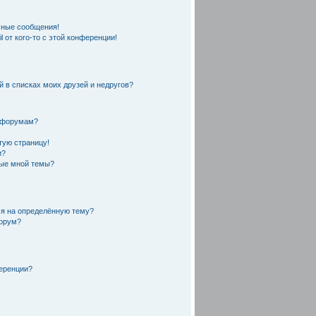
чные сообщения!
 от кого-то с этой конференции!
й в списках моих друзей и недругов?
и форумам?
тую страницу!
и?
ные мной темы?
ся на определённую тему?
форум?
еренции?