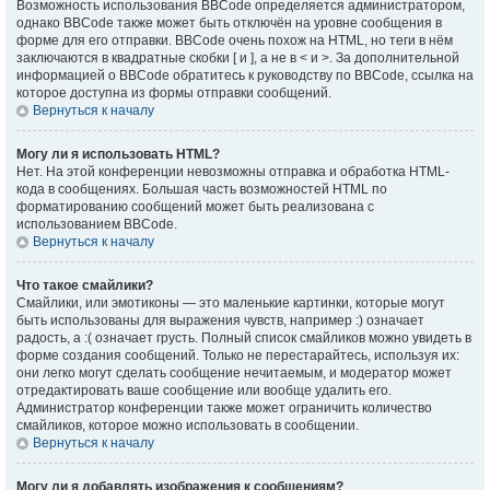
Возможность использования BBCode определяется администратором,
однако BBCode также может быть отключён на уровне сообщения в
форме для его отправки. BBCode очень похож на HTML, но теги в нём
заключаются в квадратные скобки [ и ], а не в < и >. За дополнительной
информацией о BBCode обратитесь к руководству по BBCode, ссылка на
которое доступна из формы отправки сообщений.
Вернуться к началу
Могу ли я использовать HTML?
Нет. На этой конференции невозможны отправка и обработка HTML-
кода в сообщениях. Большая часть возможностей HTML по
форматированию сообщений может быть реализована с
использованием BBCode.
Вернуться к началу
Что такое смайлики?
Смайлики, или эмотиконы — это маленькие картинки, которые могут
быть использованы для выражения чувств, например :) означает
радость, а :( означает грусть. Полный список смайликов можно увидеть в
форме создания сообщений. Только не перестарайтесь, используя их:
они легко могут сделать сообщение нечитаемым, и модератор может
отредактировать ваше сообщение или вообще удалить его.
Администратор конференции также может ограничить количество
смайликов, которое можно использовать в сообщении.
Вернуться к началу
Могу ли я добавлять изображения к сообщениям?