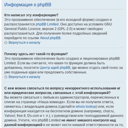
Информация о phpBB
Кто написал эту конференцию?
Это программное обеспечение (в его исходной форме) создано и
распространяется
phpBB Limited
. Оно доступно на условиях GNU
General Public Licence, версии 2 (GPL-2.0) и может свободно
распространяться. Для получения более подробных сведений
перейдите по ссылке
About phpBB
.
Вернуться к началу
Почему здесь нет такой-то функции?
Это программное обеспечение было создано и лицензировано phpBB
Limited. Если вы считаете, что какая-то функция должна быть
добавлена, посетите
Центр идей phpBB
, где можно отдать свой голос за
уже поданные идеи или предложить собственные.
Вернуться к началу
С кем можно связаться по вопросу некорректного использования и/
или юридических вопросов, связанных с этой конференцией?
Вы можете связаться с любым из администраторов, перечисленных в
списке на странице «Наша команда». Если вы не получили ответа,
свяжитесь с владельцем домена (сделайте
whois lookup
) или, если
конференция находится на бесплатном домене (например, chat.ru,
Yahoo!, free.fr, f2s.com и т. п.), с руководством или техподдержкой данного
домена. Учтите, что phpBB Limited
не имеет никакого контроля над
данной конференцией
и не может нести никакой ответственности за то,