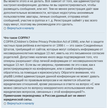
Вы можете этого и не делать. Всё зависит от того, как администратор
настроил конференцию: должны ли вы зарегистрироваться, чтобы
размещать сообщения, или нет. Тем не менее регистрация даёт вам
дополнительные возможности, которые недоступны анонимным
пользователям: аватары, личные сообщения, отправка email-
сообщений, участие в группах и т. д. Регистрация займёт у вас всего
пару минут, поэтому мы рекомендуем это сделать.
Вернуться к началу
Что такое COPPA?
COPPA (Children’s Online Privacy Protection Act of 1998), или Акт о защите
частных прав ребёнка в интернете от 1998 г. — это закон Соединённых
Штатов, требующий от сайтов, которые могут собирать информацию от
несовершеннолетних младше 13 лет, иметь на это письменное согласие
родителей. Допустимо наличие иного вида подтверждения того, что
опекуны разрешают сбор личной информации от несовершеннолетних
младше 13 лет. Если вы не уверены, применимо ли это к вам, как к
регистрирующемуся на конференции, или к самой конференции,
обратитесь за помощью к юрисконсульту. Обратите внимание, что
phpBB Limited администрация данной конференции не может давать
рекомендаций по правовым вопросам и не является объектом
юридических отношений, кроме указанных в ответе на вопрос «С кем
можно связаться по вопросу некорректного использования и/или
юридических вопросов, связанных с этой конференцией?».
Примечание переводчика: в России данный акт не имеет
юридической силы.
Вернуться к началу