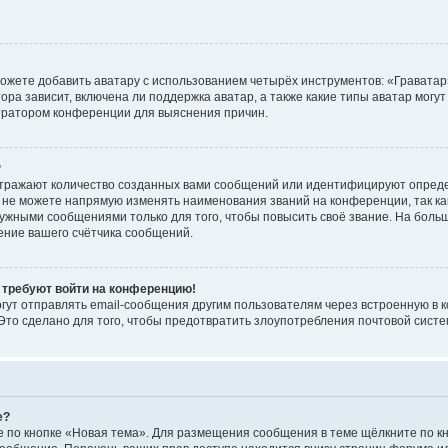
ожете добавить аватару с использованием четырёх инструментов: «Граватар
ра зависит, включена ли поддержка аватар, а также какие типы аватар могут
стратором конференции для выяснения причин.
?
тражают количество созданных вами сообщений или идентифицируют опред
не можете напрямую изменять наименования званий на конференции, так ка
жными сообщениями только для того, чтобы повысить своё звание. На боль
ение вашего счётчика сообщений.
я требуют войти на конференцию!
гут отправлять email-сообщения другим пользователям через встроенную в 
Это сделано для того, чтобы предотвратить злоупотребления почтовой сис
е?
 по кнопке «Новая тема». Для размещения сообщения в теме щёлкните по кн