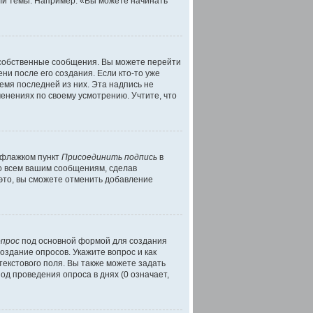
ли темы. Например: «Вы можете начинать
 собственные сообщения. Вы можете перейти
ни после его создания. Если кто-то уже
емя последней из них. Эта надпись не
енениях по своему усмотрению. Учтите, что
ь флажком пункт
Присоединить подпись
в
о всем вашим сообщениям, сделав
это, вы сможете отменить добавление
опрос
под основной формой для создания
оздание опросов. Укажите вопрос и как
текстового поля. Вы также можете задать
од проведения опроса в днях (0 означает,