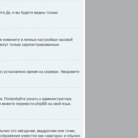
ите
Да
, и вы будете видны только
ае измените в личных настройках часовой
, могут только зарегистрированные
но установлено время на сервере. Уведомите
к. Попробуйте узнать у администратора
и можете перевести phpBB на свой язык.
ычно это звёздочки, квадратики или точки,
изображение известно как «аватара» и обычно