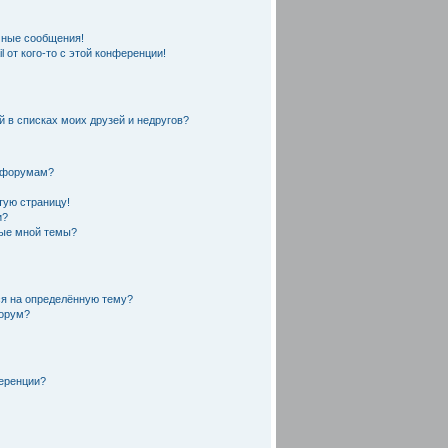
чные сообщения!
 от кого-то с этой конференции!
й в списках моих друзей и недругов?
и форумам?
тую страницу!
и?
ные мной темы?
ся на определённую тему?
форум?
еренции?