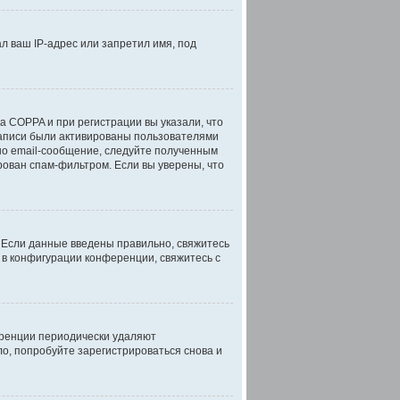
л ваш IP-адрес или запретил имя, под
а COPPA и при регистрации вы указали, что
записи были активированы пользователями
но email-сообщение, следуйте полученным
рован спам-фильтром. Если вы уверены, что
. Если данные введены правильно, свяжитесь
 в конфигурации конференции, свяжитесь с
еренции периодически удаляют
о, попробуйте зарегистрироваться снова и