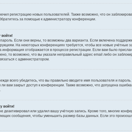
чил регистрацию новых пользователей. Также возможно, что он заблокирова
 Обратитесь за помощью к администратору конференции.
 войти!
пароль. Если они верны, то возможны два варианта. Если включена поддержк
трукциям. На некоторых конференциях требуется, чтобы все новые учётные 
та информация отображается в процессе регистрации. Если вам было присла
ено, то возможно, что вы указали неправильный адрес email либо он заблоки
связаться с администратором.
ежде всего убедитесь, что вы правильно вводите имя пользователя и пароль
 ли вам закрыт доступ к конференции. Также возможно, что допущена ошибка
.
у войти!
не деактивировал или удалил вашу учётную запись. Кроме того, многие конф
яющих сообщения, чтобы уменьшить размер базы данных. Если это произошл