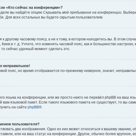
ске «Кто сейчас на конференции»?
азделе вы найдёте опцию
Скрывать моё пребывание на конференции
. Выбер
е. Для всех остальных вы будете скрытым пользователем.
 другому часовому поясу, а не к тому, в котором находитесь вы. В этом случ
, Киев и т. д. Учтите, что изменять часовой пояс, как и большинство настроек
 то сейчас удачный момент сделать это.
но неправильное!
овой пояс, но время отображается по-прежнему неверное, значит, неправиль
го языка на конференции, или же просто никто не перевёл phpBB на ваш язы
 вам языковой пакет. Если такого языкового пакета не существует, то вы сам
учить на сайте
phpBB
®.
именем пользователя?
твовать два изображения. Одно из них может относиться к вашему званию, об
тавили, или на ваш статус на конференции. Другое, обычно более крупное, 