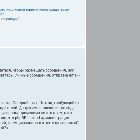
ректного использования и/или юридических
ей?
онференции?
оваться, чтобы размещать сообщения, или
ватары, личные сообщения, отправка email-
 это закон Соединённых Штатов, требующий от
родителей. Допустимо наличие иного вида
верены, применимо ли это к вам, как к
ние, что phpBB Limited администрация
й, кроме указанных в ответе на вопрос «С
ей?».