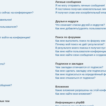
Личные сообщения
Я не могу отправить личные сообщения!
Я постоянно получаю нежелательные ли
то сейчас на конференции»?
Я получил спам или оскорбительный email
равильное!
Друзья и недруги
Что означают списки друзей и недругов?
пользователя?
Как мне добавлять/удалять пользователе
Поиск по форумам
ют войти на конференцию!
Как мне выполнить поиск по форуму ил
Почему мой поиск не даёт результатов?
В результате моего поиска я получил пус
Как мне найти пользователя конференци
Как мне найти свои сообщения и создан
Подписки и закладки
ета?
Чем закладки отличаются от подписок?
Как мне сделать закладку или подписать
Как мне подписаться на определённый 
Как мне отказаться от подписки?
ообщения?
Вложения
Какие вложения разрешены на этой конф
Как мне найти мои вложения?
мых тем
Информация о phpBB