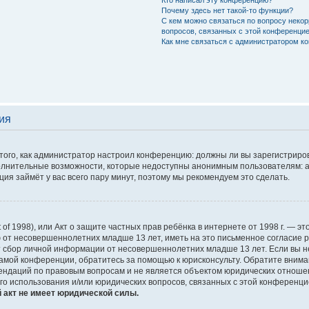
Кто написал эту конференцию?
Почему здесь нет такой-то функции?
С кем можно связаться по вопросу некор
вопросов, связанных с этой конференци
Как мне связаться с администратором к
ия
т того, как администратор настроил конференцию: должны ли вы зарегистрир
полнительные возможности, которые недоступны анонимным пользователям: а
ация займёт у вас всего пару минут, поэтому мы рекомендуем это сделать.
Act of 1998), или Акт о защите частных прав ребёнка в интернете от 1998 г. —
 от несовершеннолетних младше 13 лет, иметь на это письменное согласие 
 сбор личной информации от несовершеннолетних младше 13 лет. Если вы не у
амой конференции, обратитесь за помощью к юрисконсульту. Обратите внима
ндаций по правовым вопросам и не является объектом юридических отношени
го использования и/или юридических вопросов, связанных с этой конференци
 акт не имеет юридической силы.