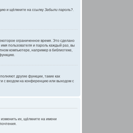
нцию и щёлкните на ссылку
Забыли пароль?
.
некоторое ограниченное время. Это сделано
ь имя пользователя и пароль каждый раз, вы
пном компьютере, например в библиотеке,
 функцию.
полняют другие функции, такие как
и с входом на конференцию или выходом с
 изменить их, щёлкните на имени
дпочтения.