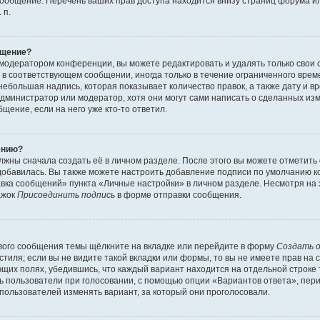
сообщение. Перечень ваших прав доступа находится внизу страниц форума и
 п.
бщение?
 модератором конференции, вы можете редактировать и удалять только свои
в соответствующем сообщении, иногда только в течение ограниченного време
небольшая надпись, которая показывает количество правок, а также дату и вр
дминистратор или модератор, хотя они могут сами написать о сделанных изм
щение, если на него уже кто-то ответил.
ению?
лжны сначала создать её в личном разделе. После этого вы можете отметит
добавилась. Вы также можете настроить добавление подписи по умолчанию к
ка сообщений» пункта «Личные настройки» в личном разделе. Несмотря на 
ажок
Присоединить подпись
в форме отправки сообщения.
вого сообщения темы щёлкните на вкладке или перейдите в форму
Создать 
тиля; если вы не видите такой вкладки или формы, то вы не имеете прав на с
щих полях, убедившись, что каждый вариант находится на отдельной строке 
ь пользователи при голосовании, с помощью опции «Вариантов ответа», пери
пользователей изменять вариант, за который они проголосовали.