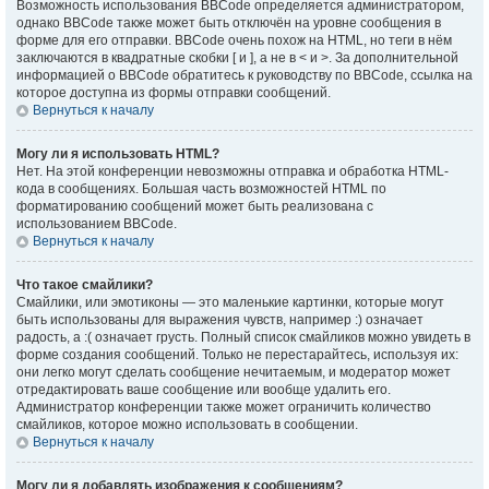
Возможность использования BBCode определяется администратором,
однако BBCode также может быть отключён на уровне сообщения в
форме для его отправки. BBCode очень похож на HTML, но теги в нём
заключаются в квадратные скобки [ и ], а не в < и >. За дополнительной
информацией о BBCode обратитесь к руководству по BBCode, ссылка на
которое доступна из формы отправки сообщений.
Вернуться к началу
Могу ли я использовать HTML?
Нет. На этой конференции невозможны отправка и обработка HTML-
кода в сообщениях. Большая часть возможностей HTML по
форматированию сообщений может быть реализована с
использованием BBCode.
Вернуться к началу
Что такое смайлики?
Смайлики, или эмотиконы — это маленькие картинки, которые могут
быть использованы для выражения чувств, например :) означает
радость, а :( означает грусть. Полный список смайликов можно увидеть в
форме создания сообщений. Только не перестарайтесь, используя их:
они легко могут сделать сообщение нечитаемым, и модератор может
отредактировать ваше сообщение или вообще удалить его.
Администратор конференции также может ограничить количество
смайликов, которое можно использовать в сообщении.
Вернуться к началу
Могу ли я добавлять изображения к сообщениям?