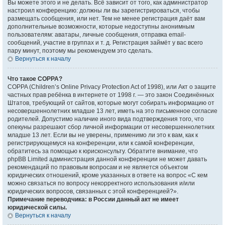
Вы можете этого и не делать. Всё зависит от того, как администратор
настроил конференцию: должны ли вы зарегистрироваться, чтобы
размещать сообщения, или нет. Тем не менее регистрация даёт вам
дополнительные возможности, которые недоступны анонимным
пользователям: аватары, личные сообщения, отправка email-
сообщений, участие в группах и т. д. Регистрация займёт у вас всего
пару минут, поэтому мы рекомендуем это сделать.
Вернуться к началу
Что такое COPPA?
COPPA (Children’s Online Privacy Protection Act of 1998), или Акт о защите
частных прав ребёнка в интернете от 1998 г. — это закон Соединённых
Штатов, требующий от сайтов, которые могут собирать информацию от
несовершеннолетних младше 13 лет, иметь на это письменное согласие
родителей. Допустимо наличие иного вида подтверждения того, что
опекуны разрешают сбор личной информации от несовершеннолетних
младше 13 лет. Если вы не уверены, применимо ли это к вам, как к
регистрирующемуся на конференции, или к самой конференции,
обратитесь за помощью к юрисконсульту. Обратите внимание, что
phpBB Limited администрация данной конференции не может давать
рекомендаций по правовым вопросам и не является объектом
юридических отношений, кроме указанных в ответе на вопрос «С кем
можно связаться по вопросу некорректного использования и/или
юридических вопросов, связанных с этой конференцией?».
Примечание переводчика: в России данный акт не имеет
юридической силы.
Вернуться к началу