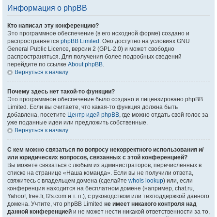
Информация о phpBB
Кто написал эту конференцию?
Это программное обеспечение (в его исходной форме) создано и
распространяется
phpBB Limited
. Оно доступно на условиях GNU
General Public Licence, версии 2 (GPL-2.0) и может свободно
распространяться. Для получения более подробных сведений
перейдите по ссылке
About phpBB
.
Вернуться к началу
Почему здесь нет такой-то функции?
Это программное обеспечение было создано и лицензировано phpBB
Limited. Если вы считаете, что какая-то функция должна быть
добавлена, посетите
Центр идей phpBB
, где можно отдать свой голос за
уже поданные идеи или предложить собственные.
Вернуться к началу
С кем можно связаться по вопросу некорректного использования и/
или юридических вопросов, связанных с этой конференцией?
Вы можете связаться с любым из администраторов, перечисленных в
списке на странице «Наша команда». Если вы не получили ответа,
свяжитесь с владельцем домена (сделайте
whois lookup
) или, если
конференция находится на бесплатном домене (например, chat.ru,
Yahoo!, free.fr, f2s.com и т. п.), с руководством или техподдержкой данного
домена. Учтите, что phpBB Limited
не имеет никакого контроля над
данной конференцией
и не может нести никакой ответственности за то,