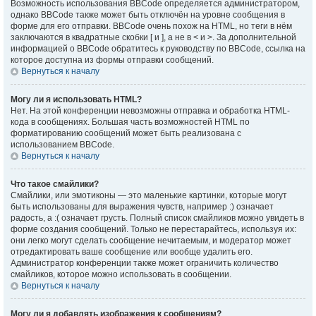
Возможность использования BBCode определяется администратором,
однако BBCode также может быть отключён на уровне сообщения в
форме для его отправки. BBCode очень похож на HTML, но теги в нём
заключаются в квадратные скобки [ и ], а не в < и >. За дополнительной
информацией о BBCode обратитесь к руководству по BBCode, ссылка на
которое доступна из формы отправки сообщений.
Вернуться к началу
Могу ли я использовать HTML?
Нет. На этой конференции невозможны отправка и обработка HTML-
кода в сообщениях. Большая часть возможностей HTML по
форматированию сообщений может быть реализована с
использованием BBCode.
Вернуться к началу
Что такое смайлики?
Смайлики, или эмотиконы — это маленькие картинки, которые могут
быть использованы для выражения чувств, например :) означает
радость, а :( означает грусть. Полный список смайликов можно увидеть в
форме создания сообщений. Только не перестарайтесь, используя их:
они легко могут сделать сообщение нечитаемым, и модератор может
отредактировать ваше сообщение или вообще удалить его.
Администратор конференции также может ограничить количество
смайликов, которое можно использовать в сообщении.
Вернуться к началу
Могу ли я добавлять изображения к сообщениям?