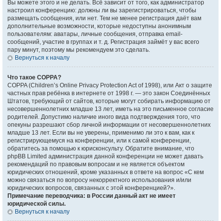
Вы можете этого и не делать. Всё зависит от того, как администратор
настроил конференцию: должны ли вы зарегистрироваться, чтобы
размещать сообщения, или нет. Тем не менее регистрация даёт вам
дополнительные возможности, которые недоступны анонимным
пользователям: аватары, личные сообщения, отправка email-
сообщений, участие в группах и т. д. Регистрация займёт у вас всего
пару минут, поэтому мы рекомендуем это сделать.
Вернуться к началу
Что такое COPPA?
COPPA (Children’s Online Privacy Protection Act of 1998), или Акт о защите
частных прав ребёнка в интернете от 1998 г. — это закон Соединённых
Штатов, требующий от сайтов, которые могут собирать информацию от
несовершеннолетних младше 13 лет, иметь на это письменное согласие
родителей. Допустимо наличие иного вида подтверждения того, что
опекуны разрешают сбор личной информации от несовершеннолетних
младше 13 лет. Если вы не уверены, применимо ли это к вам, как к
регистрирующемуся на конференции, или к самой конференции,
обратитесь за помощью к юрисконсульту. Обратите внимание, что
phpBB Limited администрация данной конференции не может давать
рекомендаций по правовым вопросам и не является объектом
юридических отношений, кроме указанных в ответе на вопрос «С кем
можно связаться по вопросу некорректного использования и/или
юридических вопросов, связанных с этой конференцией?».
Примечание переводчика: в России данный акт не имеет
юридической силы.
Вернуться к началу