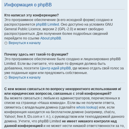
Информация о phpBB
Кто написал эту конференцию?
Это программное обеспечение (в его исходной форме) создано и
распространяется
phpBB Limited
. Оно доступно на условиях GNU
General Public Licence, версии 2 (GPL-2.0) и может свободно
распространяться. Для получения более подробных сведений
перейдите по ссылке
About phpBB
.
Вернуться к началу
Почему здесь нет такой-то функции?
Это программное обеспечение было создано и лицензировано phpBB
Limited. Если вы считаете, что какая-то функция должна быть
добавлена, посетите
Центр идей phpBB
, где можно отдать свой голос за
уже поданные идеи или предложить собственные.
Вернуться к началу
С кем можно связаться по вопросу некорректного использования и/
или юридических вопросов, связанных с этой конференцией?
Вы можете связаться с любым из администраторов, перечисленных в
списке на странице «Наша команда». Если вы не получили ответа,
свяжитесь с владельцем домена (сделайте
whois lookup
) или, если
конференция находится на бесплатном домене (например, chat.ru,
Yahoo!, free.fr, f2s.com и т. п.), с руководством или техподдержкой данного
домена. Учтите, что phpBB Limited
не имеет никакого контроля над
данной конференцией
и не может нести никакой ответственности за то,