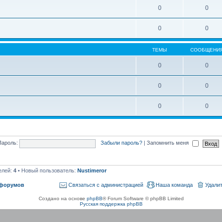
0
0
0
0
ТЕМЫ
СООБЩЕНИ
0
0
0
0
0
0
Пароль:
Забыли пароль?
|
Запомнить меня
елей:
4
• Новый пользователь:
Nustimeror
 форумов
Связаться с администрацией
Наша команда
Удалит
Создано на основе
phpBB
® Forum Software © phpBB Limited
Русская поддержка phpBB