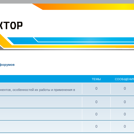
EVOLVECTOR.RU
Электроника и Робототехника
 форумов
ТЕМЫ
СООБЩЕНИ
0
0
нентов, особенностей их работы и применения в
0
0
0
0
0
0