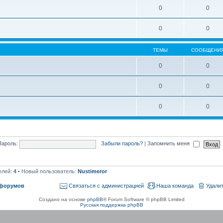
0
0
0
0
ТЕМЫ
СООБЩЕНИ
0
0
0
0
0
0
Пароль:
Забыли пароль?
|
Запомнить меня
елей:
4
• Новый пользователь:
Nustimeror
 форумов
Связаться с администрацией
Наша команда
Удалит
Создано на основе
phpBB
® Forum Software © phpBB Limited
Русская поддержка phpBB