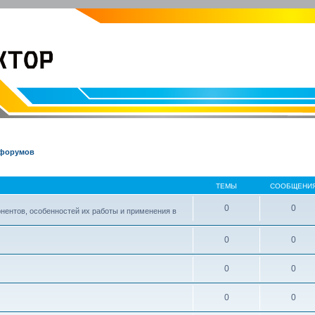
EVOLVECTOR.RU
Электроника и Робототехника
 форумов
ТЕМЫ
СООБЩЕНИ
0
0
нентов, особенностей их работы и применения в
0
0
0
0
0
0