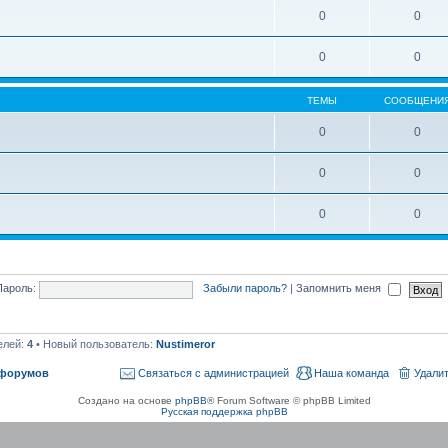
0
0
0
0
ТЕМЫ
СООБЩЕНИ
0
0
0
0
0
0
Пароль:
Забыли пароль?
|
Запомнить меня
елей:
4
• Новый пользователь:
Nustimeror
 форумов
Связаться с администрацией
Наша команда
Удалит
Создано на основе
phpBB
® Forum Software © phpBB Limited
Русская поддержка phpBB