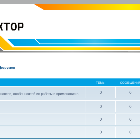
EVOLVECTOR.RU
Электроника и Робототехника
 форумов
ТЕМЫ
СООБЩЕНИ
0
0
нентов, особенностей их работы и применения в
0
0
0
0
0
0