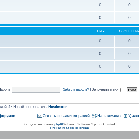
0
0
0
0
ТЕМЫ
СООБЩЕНИ
0
0
0
0
0
0
Пароль:
Забыли пароль?
|
Запомнить меня
елей:
4
• Новый пользователь:
Nustimeror
 форумов
Связаться с администрацией
Наша команда
Удалит
Создано на основе
phpBB
® Forum Software © phpBB Limited
Русская поддержка phpBB