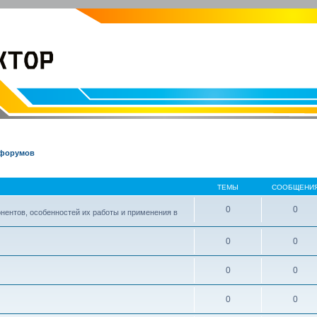
EVOLVECTOR.RU
Электроника и Робототехника
 форумов
ТЕМЫ
СООБЩЕНИ
0
0
нентов, особенностей их работы и применения в
0
0
0
0
0
0