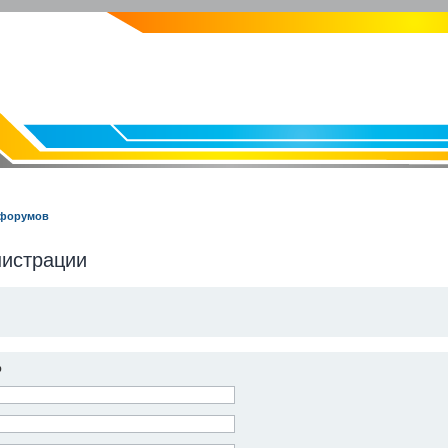
EVOLVECTOR.RU
Электроника и Робототехника
 форумов
нистрации
р