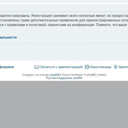
арегистрированы. Регистрация занимает всего несколько минут, но предост
становлены также дополнительные привилегии для зарегистрированных пол
ься с правилами и политикой, принятыми на конференции. Помните, что ваше
иальности
 форумов
Связаться с администрацией
Наша команда
Удалит
Создано на основе
phpBB
® Forum Software © phpBB Limited
Русская поддержка phpBB