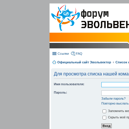
Ссылки
FAQ
Официальный сайт Эвольвектор
Список
Для просмотра списка нашей ком
Имя пользователя:
Пароль:
Забыли пароль?
Повторно выслать
Запомнить ме
Скрыть моё пр