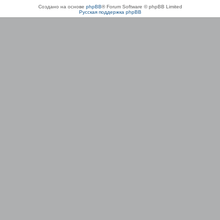
Создано на основе
phpBB
® Forum Software © phpBB Limited
Русская поддержка phpBB