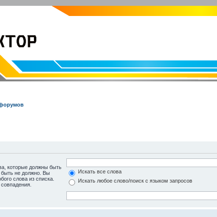
EVOLVECTOR.RU
Электроника и Робототехника
 форумов
ва, которые должны быть
Искать все слова
 быть не должно. Вы
бого слова из списка.
Искать любое слово/поиск с языком запросов
 совпадения.