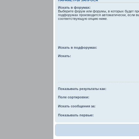
Искать в форумах:
Выберите форум или форумы, в которых будет про
подфорумах производится автоматически, если в
соответствующую опцию ниже.
Искать в подфорумах:
Искать:
Показывать результаты как:
Поле сортировки:
Искать сообщения за:
Показывать первые: