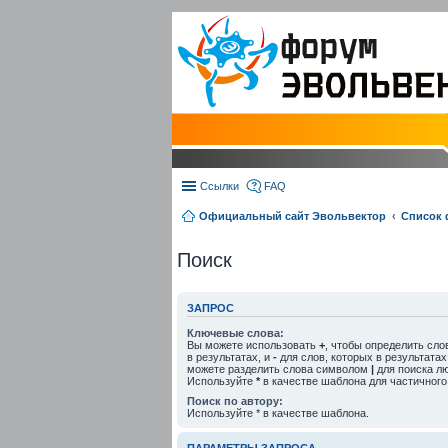
Ссылки
FAQ
Официальный сайт Эвольвектор
Список
Поиск
ЗАПРОС
Ключевые слова:
Вы можете использовать
+
, чтобы определить сло
в результатах, и
-
для слов, которых в результатах
можете разделить слова символом
|
для поиска лю
Используйте
*
в качестве шаблона для частичного
Поиск по автору:
Используйте * в качестве шаблона.
ПАРАМЕТРЫ ЗАПРОСА