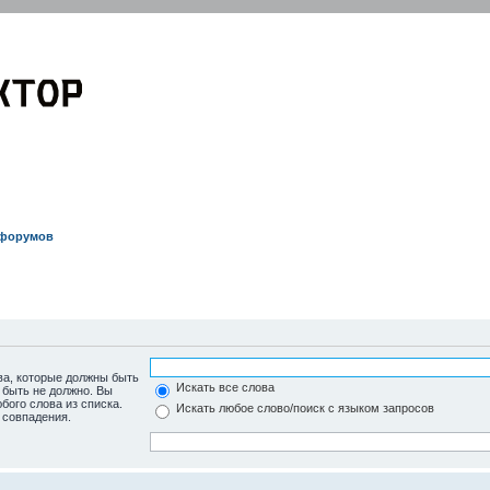
EVOLVECTOR.RU
Электроника и Робототехника
 форумов
ва, которые должны быть
Искать все слова
 быть не должно. Вы
бого слова из списка.
Искать любое слово/поиск с языком запросов
 совпадения.