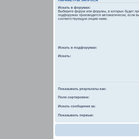
Искать в форумах:
Выберите форум или форумы, в которых будет про
подфорумах производится автоматически, если в
соответствующую опцию ниже.
Искать в подфорумах:
Искать:
Показывать результаты как:
Поле сортировки:
Искать сообщения за:
Показывать первые: