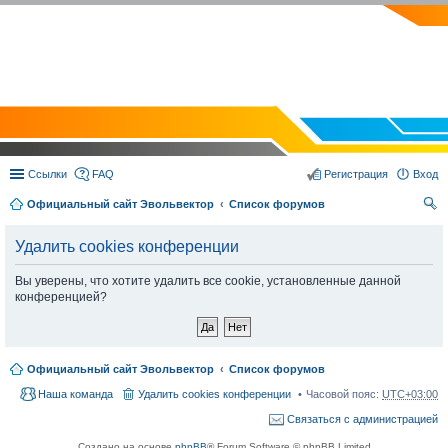
EVOLVECTOR.RU
Ссылки
FAQ
Регистрация
Вход
Официальный сайт Эвольвектор
Список форумов
ои
Удалить cookies конференции
ск
Вы уверены, что хотите удалить все cookie, установленные данной
конференцией?
Официальный сайт Эвольвектор
Список форумов
Наша команда
Удалить cookies конференции
Часовой пояс:
UTC+03:00
Связаться с администрацией
Создано на основе
phpBB
® Forum Software © phpBB Limited