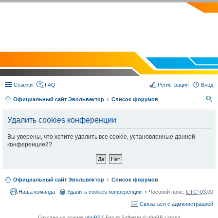
EVOLVECTOR.RU
Ссылки
FAQ
Регистрация
Вход
Официальный сайт Эвольвектор
Список форумов
ои
Удалить cookies конференции
ск
Вы уверены, что хотите удалить все cookie, установленные данной
конференцией?
Официальный сайт Эвольвектор
Список форумов
Наша команда
Удалить cookies конференции
Часовой пояс:
UTC+03:00
Связаться с администрацией
Создано на основе
phpBB
® Forum Software © phpBB Limited