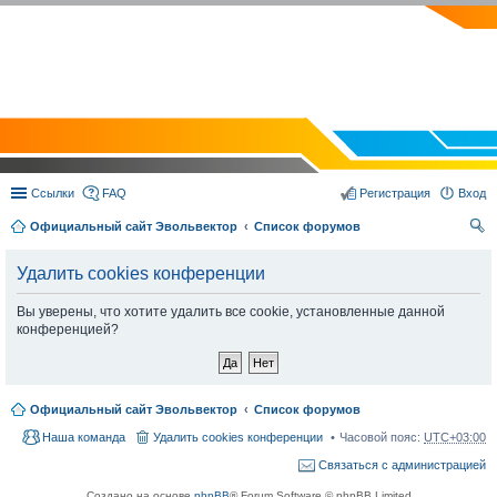
EVOLVECTOR.RU
Ссылки
FAQ
Регистрация
Вход
Официальный сайт Эвольвектор
Список форумов
ои
Удалить cookies конференции
ск
Вы уверены, что хотите удалить все cookie, установленные данной
конференцией?
Официальный сайт Эвольвектор
Список форумов
Наша команда
Удалить cookies конференции
Часовой пояс:
UTC+03:00
Связаться с администрацией
Создано на основе
phpBB
® Forum Software © phpBB Limited