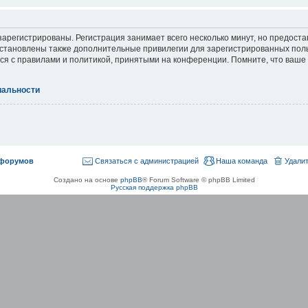
арегистрированы. Регистрация занимает всего несколько минут, но предост
становлены также дополнительные привилегии для зарегистрированных пол
ься с правилами и политикой, принятыми на конференции. Помните, что ваше
иальности
 форумов
Связаться с администрацией
Наша команда
Удалит
Создано на основе
phpBB
® Forum Software © phpBB Limited
Русская поддержка phpBB