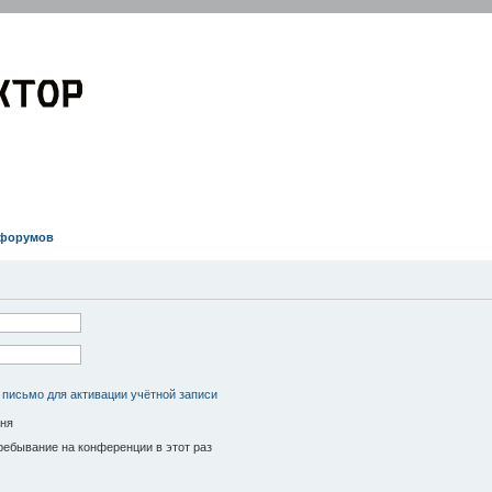
EVOLVECTOR.RU
Электроника и Робототехника
 форумов
 письмо для активации учётной записи
ня
ебывание на конференции в этот раз