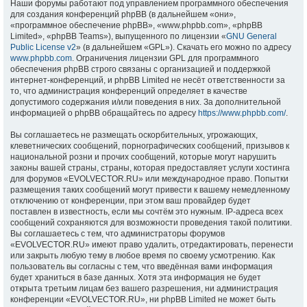
Наши форумы работают под управлением программного обеспечения
для создания конференций phpBB (в дальнейшем «они»,
«программное обеспечение phpBB», «www.phpbb.com», «phpBB
Limited», «phpBB Teams»), выпущенного по лицензии «
GNU General
Public License v2
» (в дальнейшем «GPL»). Скачать его можно по адресу
www.phpbb.com
. Ограничения лицензии GPL для программного
обеспечения phpBB строго связаны с организацией и поддержкой
интернет-конференций, и phpBB Limited не несёт ответственности за
то, что администрация конференций определяет в качестве
допустимого содержания и/или поведения в них. За дополнительной
информацией о phpBB обращайтесь по адресу
https://www.phpbb.com/
.
Вы соглашаетесь не размещать оскорбительных, угрожающих,
клеветнических сообщений, порнографических сообщений, призывов к
национальной розни и прочих сообщений, которые могут нарушить
законы вашей страны, страны, которая предоставляет услуги хостинга
для форумов «EVOLVECTOR.RU» или международное право. Попытки
размещения таких сообщений могут привести к вашему немедленному
отключению от конференции, при этом ваш провайдер будет
поставлен в известность, если мы сочтём это нужным. IP-адреса всех
сообщений сохраняются для возможности проведения такой политики.
Вы соглашаетесь с тем, что администраторы форумов
«EVOLVECTOR.RU» имеют право удалить, отредактировать, перенести
или закрыть любую тему в любое время по своему усмотрению. Как
пользователь вы согласны с тем, что введённая вами информация
будет храниться в базе данных. Хотя эта информация не будет
открыта третьим лицам без вашего разрешения, ни администрация
конференции «EVOLVECTOR.RU», ни phpBB Limited не может быть