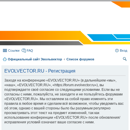
EVOLVECTOR.RU
Ссылки
FAQ
Вход
Официальный сайт Эвольвектор
Список форумов
ои
EVOLVECTOR.RU - Регистрация
ск
Заходя на конференцию «EVOLVECTOR.RU» (в дальнейшем «мы»,
«наш», «EVOLVECTOR.RU», «https://forum.evolvector.ru»), вы
подтверждаете своё согласие со следующими условиями. Если вы не
согласны с ними, пожалуйста, не заходите и не пользуйтесь форумами
«EVOLVECTOR.RU». Мы оставляем за собой право изменять эти
правила в любое время и сделаем всё возможное, чтобы уведомить вас
об этом, однако с вашей стороны было бы разумным регулярно
просматривать этот текст на предмет изменений, так как
использование конференции «EVOLVECTOR.RU» после обновления/
исправления условий означает ваше согласие с ними.