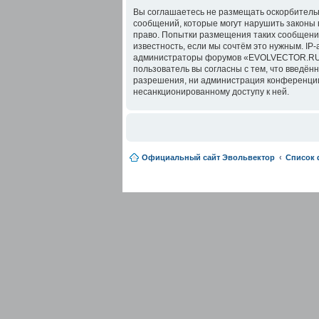
Вы соглашаетесь не размещать оскорбительн
сообщений, которые могут нарушить законы
право. Попытки размещения таких сообщений
известность, если мы сочтём это нужным. IP
администраторы форумов «EVOLVECTOR.RU» и
пользователь вы согласны с тем, что введё
разрешения, ни администрация конференции 
несанкционированному доступу к ней.
Официальный сайт Эвольвектор
Список