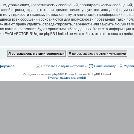
ых, угрожающих, клеветнических сообщений, порнографических сообщений, 
 вашей страны, страны, которая предоставляет услуги хостинга для форум
 могут привести к вашему немедленному отключению от конференции, при э
-адреса всех сообщений сохраняются для возможности проведения такой поли
меют право удалить, отредактировать, перенести или закрыть любую тему 
нная вами информация будет храниться в базе данных. Хотя эта информация 
«EVOLVECTOR.RU», ни phpBB Limited не может быть ответственна за действи
 форумов
Связаться с администрацией
Наша команда
Удалит
Создано на основе
phpBB
® Forum Software © phpBB Limited
Русская поддержка phpBB