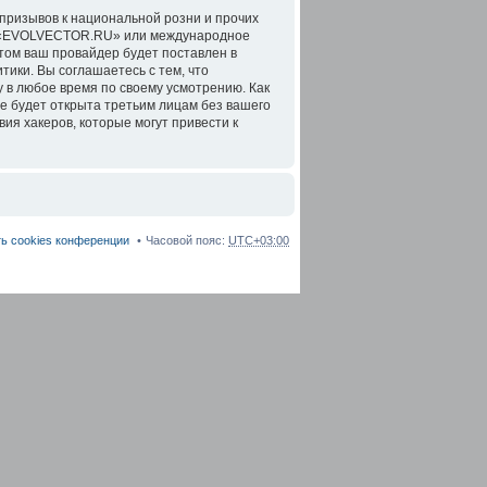
призывов к национальной розни и прочих
ов «EVOLVECTOR.RU» или международное
том ваш провайдер будет поставлен в
тики. Вы соглашаетесь с тем, что
в любое время по своему усмотрению. Как
не будет открыта третьим лицам без вашего
я хакеров, которые могут привести к
ь cookies конференции
Часовой пояс:
UTC+03:00