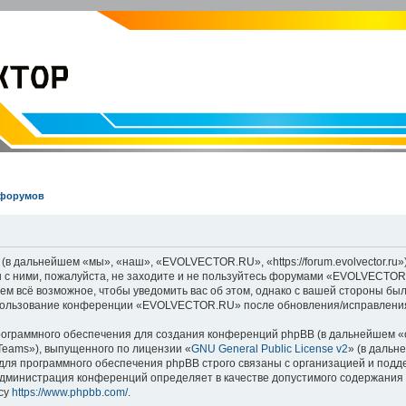
EVOLVECTOR.RU
Электроника и Робототехника
 форумов
дальнейшем «мы», «наш», «EVOLVECTOR.RU», «https://forum.evolvector.ru»)
 с ними, пожалуйста, не заходите и не пользуйтесь форумами «EVOLVECTOR
аем всё возможное, чтобы уведомить вас об этом, однако с вашей стороны б
использование конференции «EVOLVECTOR.RU» после обновления/исправления
граммного обеспечения для создания конференций phpBB (в дальнейшем «
Teams»), выпущенного по лицензии «
GNU General Public License v2
» (в дальн
для программного обеспечения phpBB строго связаны с организацией и под
о администрация конференций определяет в качестве допустимого содержания
су
https://www.phpbb.com/
.