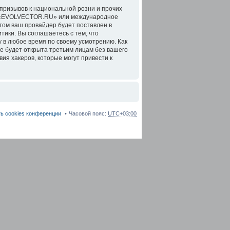
призывов к национальной розни и прочих
ов «EVOLVECTOR.RU» или международное
том ваш провайдер будет поставлен в
тики. Вы соглашаетесь с тем, что
в любое время по своему усмотрению. Как
не будет открыта третьим лицам без вашего
я хакеров, которые могут привести к
ь cookies конференции
Часовой пояс:
UTC+03:00