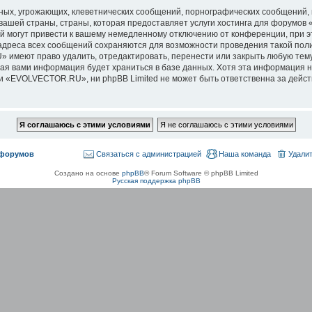
ых, угрожающих, клеветнических сообщений, порнографических сообщений, 
 вашей страны, страны, которая предоставляет услуги хостинга для форум
 могут привести к вашему немедленному отключению от конференции, при э
-адреса всех сообщений сохраняются для возможности проведения такой поли
меют право удалить, отредактировать, перенести или закрыть любую тему 
нная вами информация будет храниться в базе данных. Хотя эта информация 
«EVOLVECTOR.RU», ни phpBB Limited не может быть ответственна за действи
 форумов
Связаться с администрацией
Наша команда
Удалит
Создано на основе
phpBB
® Forum Software © phpBB Limited
Русская поддержка phpBB