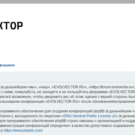
EVOLVECTOR.RU
Электроника и Робототехника
 форумов
дальнейшем «мы», «наш», «EVOLVECTOR.RU», «https://forum.evolvector.ru»)
 с ними, пожалуйста, не заходите и не пользуйтесь форумами «EVOLVECTOR
аем всё возможное, чтобы уведомить вас об этом, однако с вашей стороны б
использование конференции «EVOLVECTOR.RU» после обновления/исправления
граммного обеспечения для создания конференций phpBB (в дальнейшем «
Teams»), выпущенного по лицензии «
GNU General Public License v2
» (в дальн
для программного обеспечения phpBB строго связаны с организацией и под
о администрация конференций определяет в качестве допустимого содержания
су
https://www.phpbb.com/
.