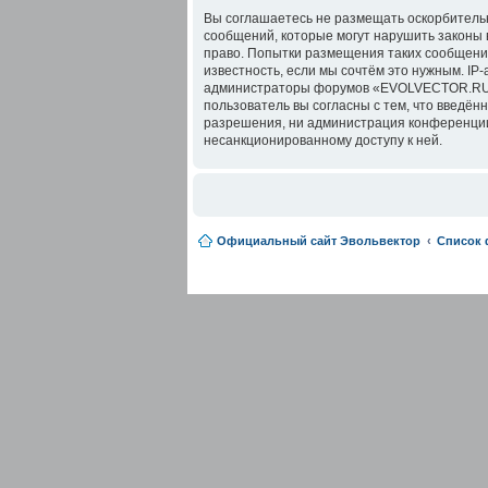
Вы соглашаетесь не размещать оскорбительн
сообщений, которые могут нарушить законы
право. Попытки размещения таких сообщений
известность, если мы сочтём это нужным. IP
администраторы форумов «EVOLVECTOR.RU» и
пользователь вы согласны с тем, что введё
разрешения, ни администрация конференции 
несанкционированному доступу к ней.
Официальный сайт Эвольвектор
Список