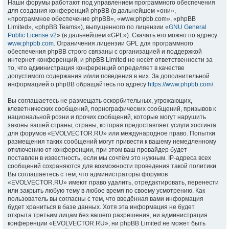
Наши форумы работают под управлением программного обеспечения
для создания конференций phpBB (в дальнейшем «они»,
«программное обеспечение phpBB», «www.phpbb.com», «phpBB
Limited», «phpBB Teams»), выпущенного по лицензии «
GNU General
Public License v2
» (в дальнейшем «GPL»). Скачать его можно по адресу
www.phpbb.com
. Ограничения лицензии GPL для программного
обеспечения phpBB строго связаны с организацией и поддержкой
интернет-конференций, и phpBB Limited не несёт ответственности за
то, что администрация конференций определяет в качестве
допустимого содержания и/или поведения в них. За дополнительной
информацией о phpBB обращайтесь по адресу
https://www.phpbb.com/
.
Вы соглашаетесь не размещать оскорбительных, угрожающих,
клеветнических сообщений, порнографических сообщений, призывов к
национальной розни и прочих сообщений, которые могут нарушить
законы вашей страны, страны, которая предоставляет услуги хостинга
для форумов «EVOLVECTOR.RU» или международное право. Попытки
размещения таких сообщений могут привести к вашему немедленному
отключению от конференции, при этом ваш провайдер будет
поставлен в известность, если мы сочтём это нужным. IP-адреса всех
сообщений сохраняются для возможности проведения такой политики.
Вы соглашаетесь с тем, что администраторы форумов
«EVOLVECTOR.RU» имеют право удалить, отредактировать, перенести
или закрыть любую тему в любое время по своему усмотрению. Как
пользователь вы согласны с тем, что введённая вами информация
будет храниться в базе данных. Хотя эта информация не будет
открыта третьим лицам без вашего разрешения, ни администрация
конференции «EVOLVECTOR.RU», ни phpBB Limited не может быть