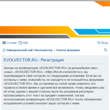
EVOLVECTOR.RU
Ссылки
FAQ
Вход
Официальный сайт Эвольвектор
Список форумов
ои
EVOLVECTOR.RU - Регистрация
ск
Заходя на конференцию «EVOLVECTOR.RU» (в дальнейшем «мы»,
«наш», «EVOLVECTOR.RU», «https://forum.evolvector.ru»), вы
подтверждаете своё согласие со следующими условиями. Если вы не
согласны с ними, пожалуйста, не заходите и не пользуйтесь форумами
«EVOLVECTOR.RU». Мы оставляем за собой право изменять эти
правила в любое время и сделаем всё возможное, чтобы уведомить вас
об этом, однако с вашей стороны было бы разумным регулярно
просматривать этот текст на предмет изменений, так как
использование конференции «EVOLVECTOR.RU» после обновления/
исправления условий означает ваше согласие с ними.