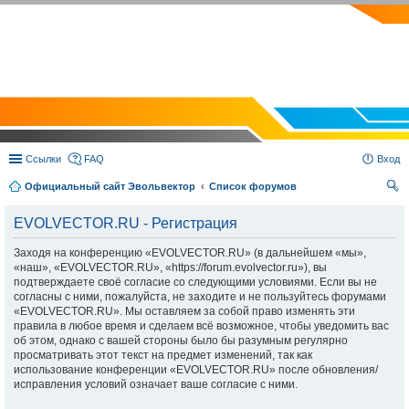
EVOLVECTOR.RU
Ссылки
FAQ
Вход
Официальный сайт Эвольвектор
Список форумов
ои
EVOLVECTOR.RU - Регистрация
ск
Заходя на конференцию «EVOLVECTOR.RU» (в дальнейшем «мы»,
«наш», «EVOLVECTOR.RU», «https://forum.evolvector.ru»), вы
подтверждаете своё согласие со следующими условиями. Если вы не
согласны с ними, пожалуйста, не заходите и не пользуйтесь форумами
«EVOLVECTOR.RU». Мы оставляем за собой право изменять эти
правила в любое время и сделаем всё возможное, чтобы уведомить вас
об этом, однако с вашей стороны было бы разумным регулярно
просматривать этот текст на предмет изменений, так как
использование конференции «EVOLVECTOR.RU» после обновления/
исправления условий означает ваше согласие с ними.