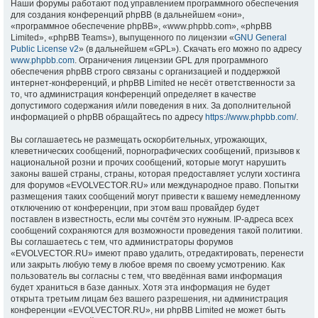
Наши форумы работают под управлением программного обеспечения
для создания конференций phpBB (в дальнейшем «они»,
«программное обеспечение phpBB», «www.phpbb.com», «phpBB
Limited», «phpBB Teams»), выпущенного по лицензии «
GNU General
Public License v2
» (в дальнейшем «GPL»). Скачать его можно по адресу
www.phpbb.com
. Ограничения лицензии GPL для программного
обеспечения phpBB строго связаны с организацией и поддержкой
интернет-конференций, и phpBB Limited не несёт ответственности за
то, что администрация конференций определяет в качестве
допустимого содержания и/или поведения в них. За дополнительной
информацией о phpBB обращайтесь по адресу
https://www.phpbb.com/
.
Вы соглашаетесь не размещать оскорбительных, угрожающих,
клеветнических сообщений, порнографических сообщений, призывов к
национальной розни и прочих сообщений, которые могут нарушить
законы вашей страны, страны, которая предоставляет услуги хостинга
для форумов «EVOLVECTOR.RU» или международное право. Попытки
размещения таких сообщений могут привести к вашему немедленному
отключению от конференции, при этом ваш провайдер будет
поставлен в известность, если мы сочтём это нужным. IP-адреса всех
сообщений сохраняются для возможности проведения такой политики.
Вы соглашаетесь с тем, что администраторы форумов
«EVOLVECTOR.RU» имеют право удалить, отредактировать, перенести
или закрыть любую тему в любое время по своему усмотрению. Как
пользователь вы согласны с тем, что введённая вами информация
будет храниться в базе данных. Хотя эта информация не будет
открыта третьим лицам без вашего разрешения, ни администрация
конференции «EVOLVECTOR.RU», ни phpBB Limited не может быть