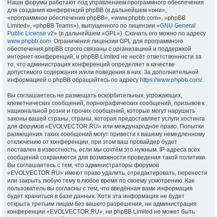
Наши форумы работают под управлением программного обеспечения
для создания конференций phpBB (в дальнейшем «они»,
«программное обеспечение phpBB», «www.phpbb.com», «phpBB
Limited», «phpBB Teams»), выпущенного по лицензии «
GNU General
Public License v2
» (в дальнейшем «GPL»). Скачать его можно по адресу
www.phpbb.com
. Ограничения лицензии GPL для программного
обеспечения phpBB строго связаны с организацией и поддержкой
интернет-конференций, и phpBB Limited не несёт ответственности за
то, что администрация конференций определяет в качестве
допустимого содержания и/или поведения в них. За дополнительной
информацией о phpBB обращайтесь по адресу
https://www.phpbb.com/
.
Вы соглашаетесь не размещать оскорбительных, угрожающих,
клеветнических сообщений, порнографических сообщений, призывов к
национальной розни и прочих сообщений, которые могут нарушить
законы вашей страны, страны, которая предоставляет услуги хостинга
для форумов «EVOLVECTOR.RU» или международное право. Попытки
размещения таких сообщений могут привести к вашему немедленному
отключению от конференции, при этом ваш провайдер будет
поставлен в известность, если мы сочтём это нужным. IP-адреса всех
сообщений сохраняются для возможности проведения такой политики.
Вы соглашаетесь с тем, что администраторы форумов
«EVOLVECTOR.RU» имеют право удалить, отредактировать, перенести
или закрыть любую тему в любое время по своему усмотрению. Как
пользователь вы согласны с тем, что введённая вами информация
будет храниться в базе данных. Хотя эта информация не будет
открыта третьим лицам без вашего разрешения, ни администрация
конференции «EVOLVECTOR.RU», ни phpBB Limited не может быть