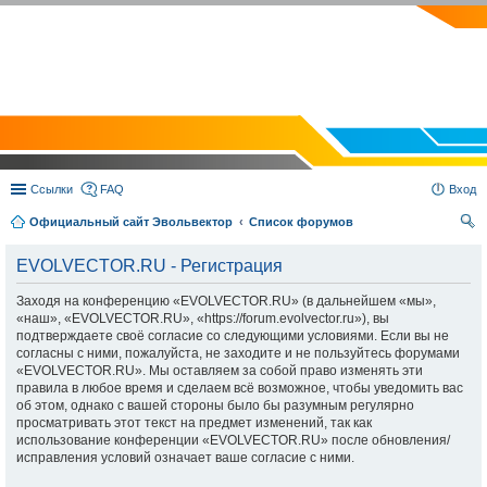
EVOLVECTOR.RU
Ссылки
FAQ
Вход
Официальный сайт Эвольвектор
Список форумов
ои
EVOLVECTOR.RU - Регистрация
ск
Заходя на конференцию «EVOLVECTOR.RU» (в дальнейшем «мы»,
«наш», «EVOLVECTOR.RU», «https://forum.evolvector.ru»), вы
подтверждаете своё согласие со следующими условиями. Если вы не
согласны с ними, пожалуйста, не заходите и не пользуйтесь форумами
«EVOLVECTOR.RU». Мы оставляем за собой право изменять эти
правила в любое время и сделаем всё возможное, чтобы уведомить вас
об этом, однако с вашей стороны было бы разумным регулярно
просматривать этот текст на предмет изменений, так как
использование конференции «EVOLVECTOR.RU» после обновления/
исправления условий означает ваше согласие с ними.