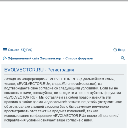
EVOLVECTOR.RU
Ссылки
FAQ
Вход
Официальный сайт Эвольвектор
Список форумов
ои
EVOLVECTOR.RU - Регистрация
ск
Заходя на конференцию «EVOLVECTOR.RU» (в дальнейшем «мы»,
«наш», «EVOLVECTOR.RU», «https://forum.evolvector.ru»), вы
подтверждаете своё согласие со следующими условиями. Если вы не
согласны с ними, пожалуйста, не заходите и не пользуйтесь форумами
«EVOLVECTOR.RU». Мы оставляем за собой право изменять эти
правила в любое время и сделаем всё возможное, чтобы уведомить вас
об этом, однако с вашей стороны было бы разумным регулярно
просматривать этот текст на предмет изменений, так как
использование конференции «EVOLVECTOR.RU» после обновления/
исправления условий означает ваше согласие с ними.