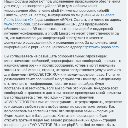
Наши форумы работают под управлением программного обеспечения
для создания конференций phpBB (в дальнейшем «они»,
«программное обеспечение phpBB», «www.phpbb.com», «phpBB
Limited», «phpBB Teams»), выпущенного по лицензии «
GNU General
Public License v2
» (в дальнейшем «GPL»). Скачать его можно по адресу
www.phpbb.com
. Ограничения лицензии GPL для программного
обеспечения phpBB строго связаны с организацией и поддержкой
интернет-конференций, и phpBB Limited не несёт ответственности за
то, что администрация конференций определяет в качестве
допустимого содержания и/или поведения в них. За дополнительной
информацией о phpBB обращайтесь по адресу
https://www.phpbb.com/
.
Вы соглашаетесь не размещать оскорбительных, угрожающих,
клеветнических сообщений, порнографических сообщений, призывов к
национальной розни и прочих сообщений, которые могут нарушить
законы вашей страны, страны, которая предоставляет услуги хостинга
для форумов «EVOLVECTOR.RU» или международное право. Попытки
размещения таких сообщений могут привести к вашему немедленному
отключению от конференции, при этом ваш провайдер будет
поставлен в известность, если мы сочтём это нужным. IP-адреса всех
сообщений сохраняются для возможности проведения такой политики.
Вы соглашаетесь с тем, что администраторы форумов
«EVOLVECTOR.RU» имеют право удалить, отредактировать, перенести
или закрыть любую тему в любое время по своему усмотрению. Как
пользователь вы согласны с тем, что введённая вами информация
будет храниться в базе данных. Хотя эта информация не будет
открыта третьим лицам без вашего разрешения, ни администрация
конференции «EVOLVECTOR.RU», ни phpBB Limited не может быть