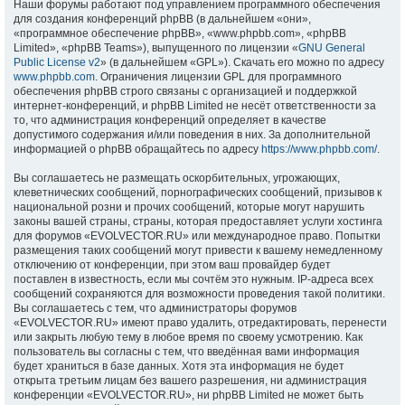
Наши форумы работают под управлением программного обеспечения
для создания конференций phpBB (в дальнейшем «они»,
«программное обеспечение phpBB», «www.phpbb.com», «phpBB
Limited», «phpBB Teams»), выпущенного по лицензии «
GNU General
Public License v2
» (в дальнейшем «GPL»). Скачать его можно по адресу
www.phpbb.com
. Ограничения лицензии GPL для программного
обеспечения phpBB строго связаны с организацией и поддержкой
интернет-конференций, и phpBB Limited не несёт ответственности за
то, что администрация конференций определяет в качестве
допустимого содержания и/или поведения в них. За дополнительной
информацией о phpBB обращайтесь по адресу
https://www.phpbb.com/
.
Вы соглашаетесь не размещать оскорбительных, угрожающих,
клеветнических сообщений, порнографических сообщений, призывов к
национальной розни и прочих сообщений, которые могут нарушить
законы вашей страны, страны, которая предоставляет услуги хостинга
для форумов «EVOLVECTOR.RU» или международное право. Попытки
размещения таких сообщений могут привести к вашему немедленному
отключению от конференции, при этом ваш провайдер будет
поставлен в известность, если мы сочтём это нужным. IP-адреса всех
сообщений сохраняются для возможности проведения такой политики.
Вы соглашаетесь с тем, что администраторы форумов
«EVOLVECTOR.RU» имеют право удалить, отредактировать, перенести
или закрыть любую тему в любое время по своему усмотрению. Как
пользователь вы согласны с тем, что введённая вами информация
будет храниться в базе данных. Хотя эта информация не будет
открыта третьим лицам без вашего разрешения, ни администрация
конференции «EVOLVECTOR.RU», ни phpBB Limited не может быть