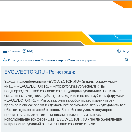
EVOLVECTOR.RU
Ссылки
FAQ
Вход
Официальный сайт Эвольвектор
Список форумов
ои
EVOLVECTOR.RU - Регистрация
ск
Заходя на конференцию «EVOLVECTOR.RU» (в дальнейшем «мы»,
«наш», «EVOLVECTOR.RU», «https://forum.evolvector.ru»), вы
подтверждаете своё согласие со следующими условиями. Если вы не
согласны с ними, пожалуйста, не заходите и не пользуйтесь форумами
«EVOLVECTOR.RU». Мы оставляем за собой право изменять эти
правила в любое время и сделаем всё возможное, чтобы уведомить вас
об этом, однако с вашей стороны было бы разумным регулярно
просматривать этот текст на предмет изменений, так как
использование конференции «EVOLVECTOR.RU» после обновления/
исправления условий означает ваше согласие с ними.