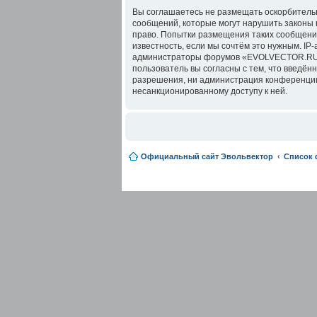
Вы соглашаетесь не размещать оскорбительн
сообщений, которые могут нарушить законы
право. Попытки размещения таких сообщений
известность, если мы сочтём это нужным. IP
администраторы форумов «EVOLVECTOR.RU» и
пользователь вы согласны с тем, что введё
разрешения, ни администрация конференции 
несанкционированному доступу к ней.
Официальный сайт Эвольвектор
Список