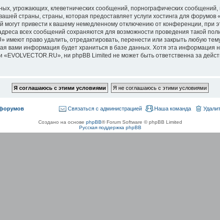
ых, угрожающих, клеветнических сообщений, порнографических сообщений, 
 вашей страны, страны, которая предоставляет услуги хостинга для форум
 могут привести к вашему немедленному отключению от конференции, при э
-адреса всех сообщений сохраняются для возможности проведения такой поли
меют право удалить, отредактировать, перенести или закрыть любую тему 
нная вами информация будет храниться в базе данных. Хотя эта информация 
«EVOLVECTOR.RU», ни phpBB Limited не может быть ответственна за действи
 форумов
Связаться с администрацией
Наша команда
Удалит
Создано на основе
phpBB
® Forum Software © phpBB Limited
Русская поддержка phpBB