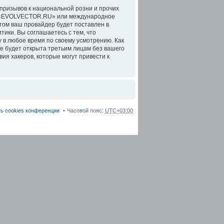
призывов к национальной розни и прочих
ов «EVOLVECTOR.RU» или международное
том ваш провайдер будет поставлен в
тики. Вы соглашаетесь с тем, что
в любое время по своему усмотрению. Как
не будет открыта третьим лицам без вашего
я хакеров, которые могут привести к
ь cookies конференции
Часовой пояс:
UTC+03:00