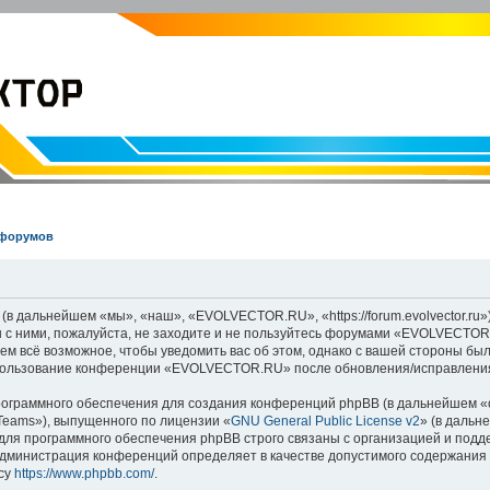
EVOLVECTOR.RU
Электроника и Робототехника
 форумов
дальнейшем «мы», «наш», «EVOLVECTOR.RU», «https://forum.evolvector.ru»)
 с ними, пожалуйста, не заходите и не пользуйтесь форумами «EVOLVECTOR
аем всё возможное, чтобы уведомить вас об этом, однако с вашей стороны б
использование конференции «EVOLVECTOR.RU» после обновления/исправления
граммного обеспечения для создания конференций phpBB (в дальнейшем «
Teams»), выпущенного по лицензии «
GNU General Public License v2
» (в дальн
для программного обеспечения phpBB строго связаны с организацией и под
о администрация конференций определяет в качестве допустимого содержания
су
https://www.phpbb.com/
.