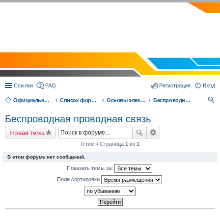
EVOLVECTOR.RU
Ссылки
FAQ
Регистрация
Вход
Официальный сайт Эвольвектор
Список форумов
Основы электроники и робототехники
Беспроводная проводная связь
ои
Беспроводная проводная связь
ск
Новая тема
0 тем • Страница
1
из
1
В этом форуме нет сообщений.
Показать темы за:
Поле сортировки