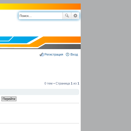
Регистрация
Вход
0 тем • Страница
1
из
1