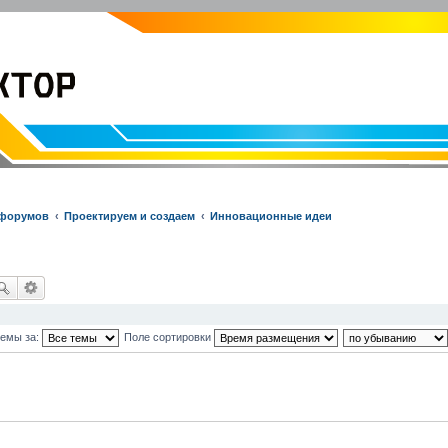
EVOLVECTOR.RU
Электроника и Робототехника
 форумов
Проектируем и создаем
Инновационные идеи
темы за:
Поле сортировки