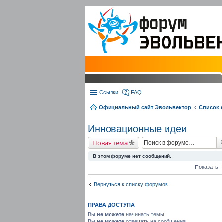
Ссылки
FAQ
Официальный сайт Эвольвектор
Список
Инновационные идеи
Новая тема
В этом форуме нет сообщений.
Показать 
Вернуться к списку форумов
ПРАВА ДОСТУПА
Вы
не можете
начинать темы
Вы
не можете
отвечать на сообщения