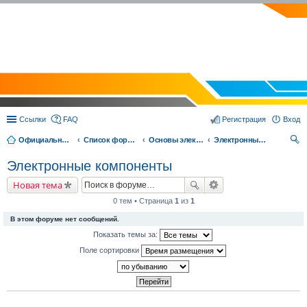
EVOLVECTOR.RU
Ссылки
FAQ
Регистрация
Вход
Официальный сайт Эвольвектор
Список форумов
Основы электроники и робототехники
Электронные компоненты
ои
Электронные компоненты
ск
Новая тема
0 тем • Страница
1
из
1
В этом форуме нет сообщений.
Показать темы за:
Поле сортировки