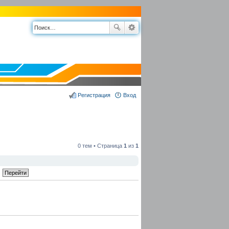
Регистрация
Вход
0 тем • Страница
1
из
1