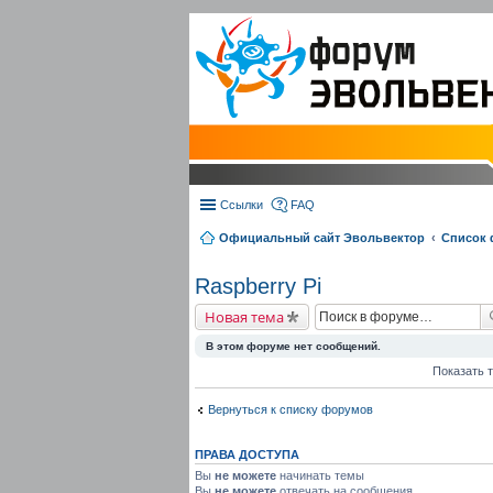
Ссылки
FAQ
Официальный сайт Эвольвектор
Список
Raspberry Pi
Новая тема
В этом форуме нет сообщений.
Показать 
Вернуться к списку форумов
ПРАВА ДОСТУПА
Вы
не можете
начинать темы
Вы
не можете
отвечать на сообщения