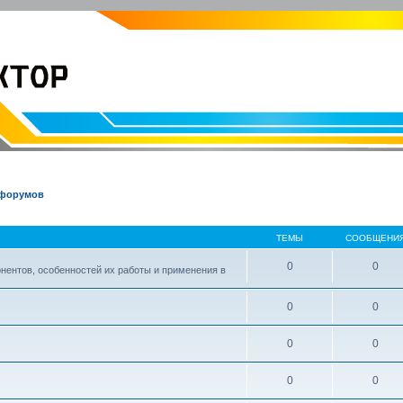
EVOLVECTOR.RU
Электроника и Робототехника
 форумов
ТЕМЫ
СООБЩЕНИ
0
0
нентов, особенностей их работы и применения в
0
0
0
0
0
0