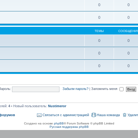
0
0
0
0
ТЕМЫ
СООБЩЕНИ
0
0
0
0
0
0
Пароль:
Забыли пароль?
|
Запомнить меня
елей:
4
• Новый пользователь:
Nustimeror
 форумов
Связаться с администрацией
Наша команда
Удалит
Создано на основе
phpBB
® Forum Software © phpBB Limited
Русская поддержка phpBB