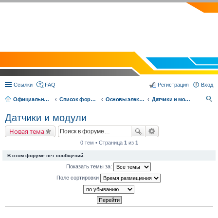
EVOLVECTOR.RU
Ссылки
FAQ
Регистрация
Вход
Официальный сайт Эвольвектор
Список форумов
Основы электроники и робототехники
Датчики и модули
ои
Датчики и модули
ск
Новая тема
0 тем • Страница
1
из
1
В этом форуме нет сообщений.
Показать темы за:
Поле сортировки